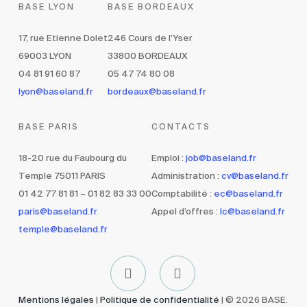
BASE LYON
BASE BORDEAUX
17, rue Etienne Dolet
246 Cours de l’Yser
69003 LYON
33800 BORDEAUX
04 81 91 60 87
05 47 74 80 08
lyon@baseland.fr
bordeaux@baseland.fr
BASE PARIS
CONTACTS
18-20 rue du Faubourg du
Emploi :
job@baseland.fr
Temple 75011 PARIS
Administration :
cv@baseland.fr
01 42 77 81 81 – 01 82 83 33 00
Comptabilité :
ec@baseland.fr
paris@baseland.fr
Appel d’offres :
lc@baseland.fr
temple@baseland.fr
Mentions légales
|
Politique de confidentialité
| © 2026 BASE.