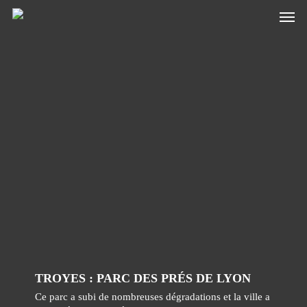
Skip
to
main
content
TROYES : PARC DES PRÉS DE LYON
Ce parc a subi de nombreuses dégradations et la ville a