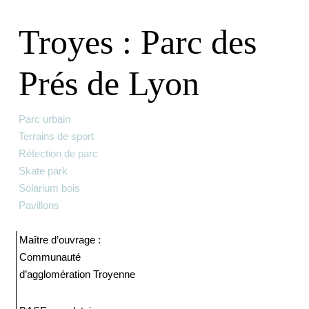
Troyes : Parc des
Prés de Lyon
Parc urbain
Terrains de sport
Réfection de parc
Skate park
Solarium bois
Pavillons
Maître d’ouvrage :
Communauté
d’agglomération Troyenne