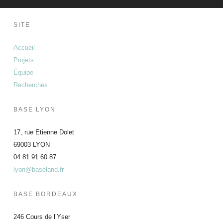
SITE
Accueil
Projets
Équipe
Recherches
BASE LYON
17, rue Etienne Dolet
69003 LYON
04 81 91 60 87
lyon@baseland.fr
BASE BORDEAUX
246 Cours de l’Yser