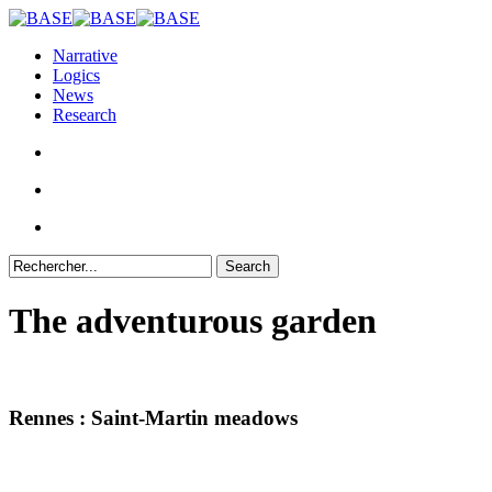
Skip
to
Narrative
main
Logics
content
News
Research
Search
Close
Search
The adventurous garden
Rennes : Saint-Martin meadows