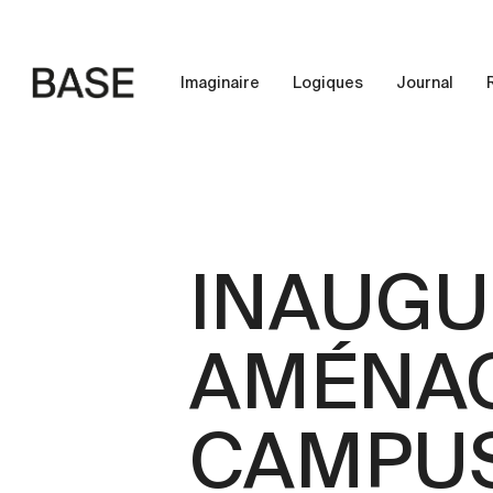
Skip
to
main
Imaginaire
Logiques
Journal
content
INAUGU
AMÉNAG
CAMPUS