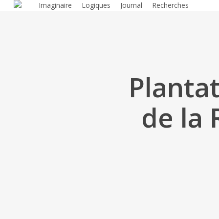
Imaginaire
Logiques
Journal
Recherches
Skip
to
main
content
Plantat
de la 