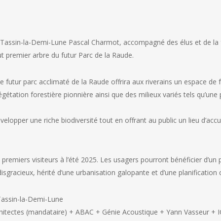
e Tassin-la-Demi-Lune Pascal Charmot, accompagné des élus et de la
ut premier arbre du futur Parc de la Raude.
le futur parc acclimaté de la Raude offrira aux riverains un espace de 
égétation forestière pionnière ainsi que des milieux variés tels qu’une
velopper une riche biodiversité tout en offrant au public un lieu d’acc
es premiers visiteurs à l’été 2025. Les usagers pourront bénéficier d’un
sgracieux, hérité d’une urbanisation galopante et d’une planification 
e Tassin-la-Demi-Lune
hitectes (mandataire) + ABAC + Génie Acoustique + Yann Vasseur + 