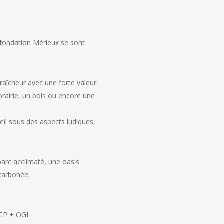
 fondation Mérieux se sont
fraîcheur avec une forte valeur
 prairie, un bois ou encore une
ueil sous des aspects ludiques,
 parc acclimaté, une oasis
carbonée.
ICP + OGI