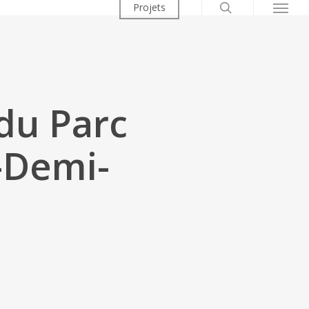
Projets
 du Parc
a-Demi-