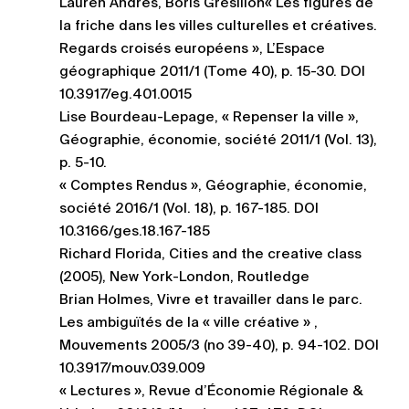
Lauren Andres, Boris Grésillon« Les figures de
la friche dans les villes culturelles et créatives.
Regards croisés européens », L’Espace
géographique 2011/1 (Tome 40), p. 15-30. DOI
10.3917/eg.401.0015
Lise Bourdeau-Lepage, « Repenser la ville »,
Géographie, économie, société 2011/1 (Vol. 13),
p. 5-10.
« Comptes Rendus », Géographie, économie,
société 2016/1 (Vol. 18), p. 167-185. DOI
10.3166/ges.18.167-185
Richard Florida, Cities and the creative class
(2005), New York-London, Routledge
Brian Holmes, Vivre et travailler dans le parc.
Les ambiguïtés de la « ville créative » ,
Mouvements 2005/3 (no 39-40), p. 94-102. DOI
10.3917/mouv.039.009
« Lectures », Revue d’Économie Régionale &