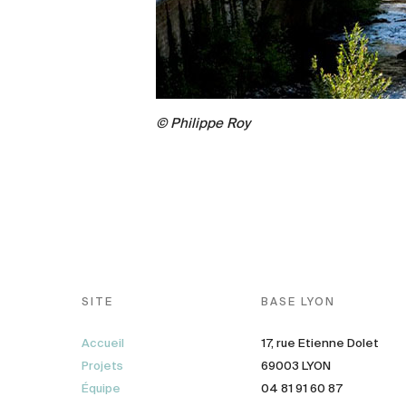
© Philippe Roy
SITE
BASE LYON
Accueil
17, rue Etienne Dolet
Projets
69003 LYON
Équipe
04 81 91 60 87