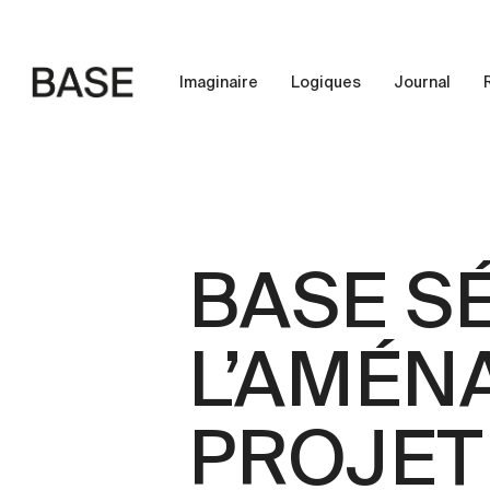
Skip
to
main
Imaginaire
Logiques
Journal
content
BASE S
L’AMÉN
PROJET