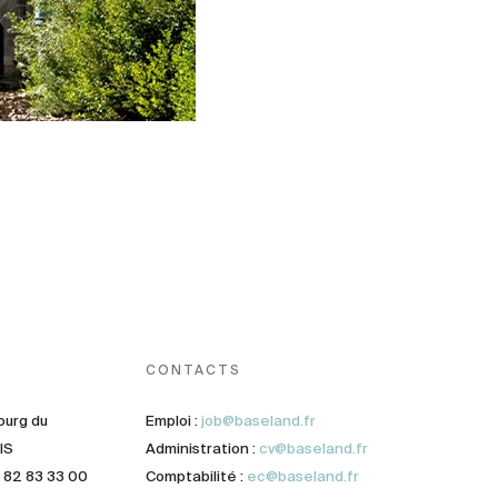
CONTACTS
ourg du
Emploi :
job@baseland.fr
IS
Administration :
cv@baseland.fr
1 82 83 33 00
Comptabilité :
ec@baseland.fr