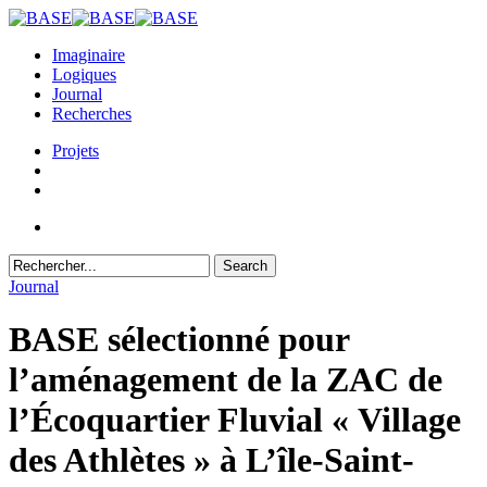
Skip
to
Imaginaire
main
Logiques
content
Journal
Recherches
Projets
Search
Close
Journal
Search
BASE sélectionné pour
l’aménagement de la ZAC de
l’Écoquartier Fluvial « Village
des Athlètes » à L’île-Saint-