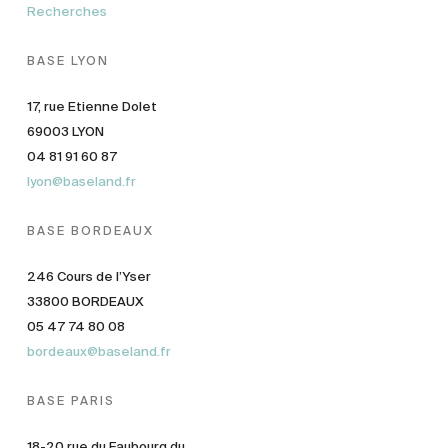
Recherches
BASE LYON
17, rue Etienne Dolet
69003 LYON
04 81 91 60 87
lyon@baseland.fr
BASE BORDEAUX
246 Cours de l’Yser
33800 BORDEAUX
05 47 74 80 08
bordeaux@baseland.fr
BASE PARIS
18-20 rue du Faubourg du