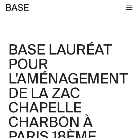
Skip
to
main
content
BASE LAURÉAT
POUR
L’AMÉNAGEMENT
DE LA ZAC
CHAPELLE
CHARBON À
PARIS 18ÈME.