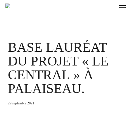
Skip
to
main
content
BASE LAURÉAT
DU PROJET « LE
CENTRAL » À
PALAISEAU.
29 septembre 2021