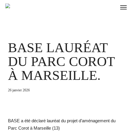
Skip
to
main
content
BASE LAURÉAT
DU PARC COROT
À MARSEILLE.
26 janvier 2026
BASE a été déclaré lauréat du projet d’aménagement du
Parc Corot à Marseille (13)