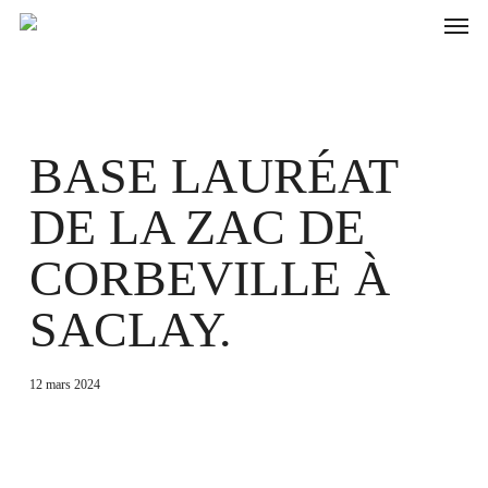
Skip
to
main
content
BASE LAURÉAT
DE LA ZAC DE
CORBEVILLE À
SACLAY.
12 mars 2024