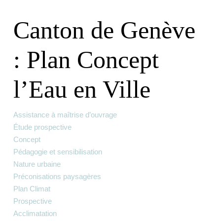
Canton de Genève
: Plan Concept
l’Eau en Ville
Assistance à maîtrise d’ouvrage
Étude prospective
Concept
Pédagogie et sensibilisation
Nature urbaine
Préconisations paysagères
Plan Climat
Prospective
Acclimatation