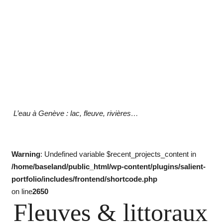
L’eau à Genève : lac, fleuve, rivières…
Warning
: Undefined variable $recent_projects_content in
/home/baseland/public_html/wp-content/plugins/salient-
portfolio/includes/frontend/shortcode.php
on line
2650
Fleuves & littoraux